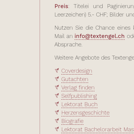
Preis
: Titelei und Paginier
Leerzeichen) 5.- CHF; Bilder u
Nutzen Sie die Chance eines k
Mail an
info@textengel.ch
ode
Absprache.
Weitere Angebote des Texteng
Coverdesign
Gutachten
Verlag finden
Selfpublishing
Lektorat Buch
Herzensgeschichte
Biografie
Lektorat Bachelorarbeit Mas